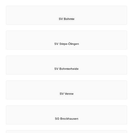
SV Bohmte
SV Stirpe-Ölingen
SV Bohmterheide
SV Venne
SG Brockhausen